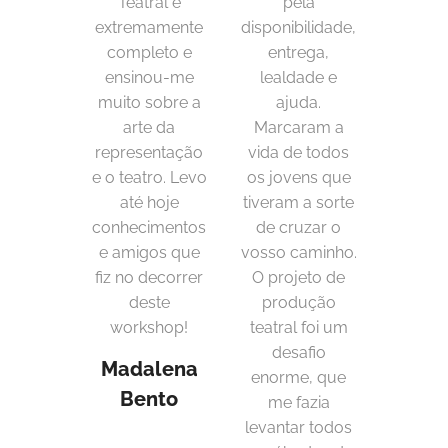
Teatral é
pela
extremamente
disponibilidade,
completo e
entrega,
ensinou-me
lealdade e
muito sobre a
ajuda.
arte da
Marcaram a
representação
vida de todos
e o teatro. Levo
os jovens que
até hoje
tiveram a sorte
conhecimentos
de cruzar o
e amigos que
vosso caminho.
fiz no decorrer
O projeto de
deste
produção
workshop!
teatral foi um
desafio
Madalena
enorme, que
Bento
me fazia
levantar todos